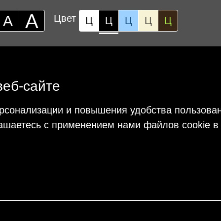
А
А
Цвет
Ц
Ц
Ц
Ц
Ц
веб-сайте
рсонализации и повышения удобства пользова
ашаетесь с применением нами файлов cookie в