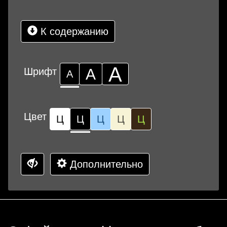
К содержанию
А
Шрифт
А
А
Цвет
Ц
Ц
Ц
Ц
Ц
Дополнительно