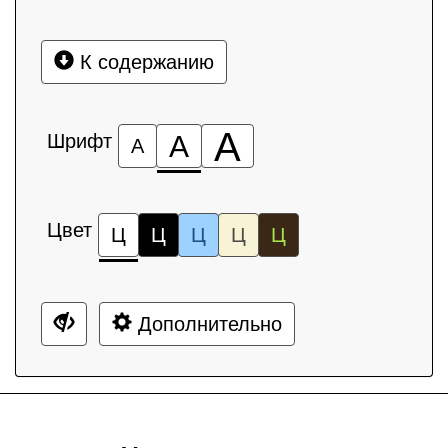
К содержанию
А
Шрифт
А
А
Цвет
Ц
Ц
Ц
Ц
Ц
Дополнительно