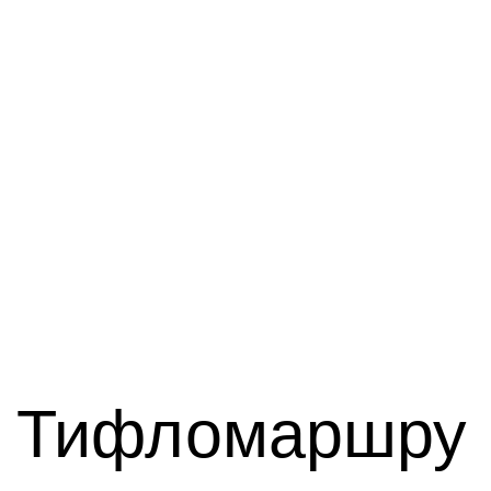
Тифломаршру