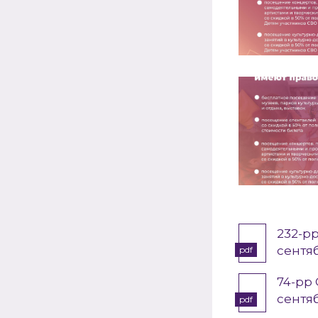
232-p
сентя
pdf
74-pp
сентя
pdf