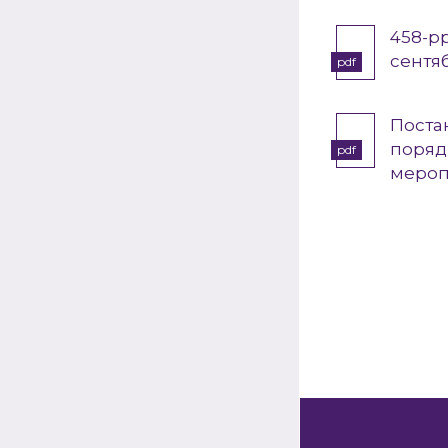
458-p
сентя
pdf
Поста
поряд
pdf
мероп