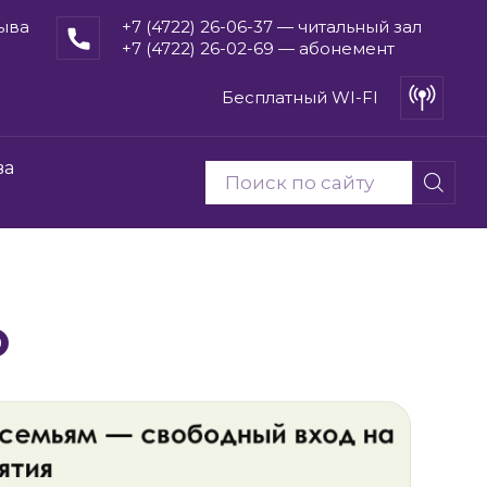
рыва
+7 (4722) 26-06-37 — читальный зал
+7 (4722) 26-02-69 — абонемент
Бесплатный WI-FI
ва
О