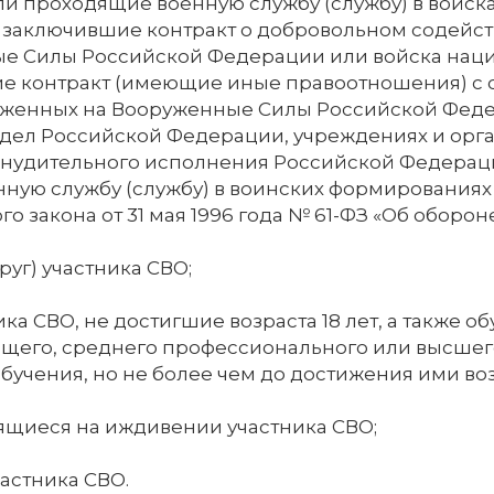
ли проходящие военную службу (службу) в войс
 заключившие контракт о добровольном содейст
е Силы Российской Федерации или войска наци
е контракт (имеющие иные правоотношения) с
ложенных на Вооруженные Силы Российской Феде
 дел Российской Федерации, учреждениях и орг
инудительного исполнения Российской Федерац
нную службу (службу) в воинских формированиях и 
о закона от 31 мая 1996 года № 61-ФЗ «Об обороне
руг) участника СВО;
ика СВО, не достигшие возраста 18 лет, а также
бщего, среднего профессионального или высшег
бучения, но не более чем до достижения ими возр
ящиеся на иждивении участника СВО;
астника СВО.