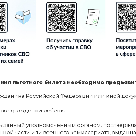
ения льготного билета необходимо предъяв
ажданина Российской Федерации или иной докум
во о рождении ребенка.
выданный уполномоченным органом, подтверждаю
нной части или военного комиссариата, выданн