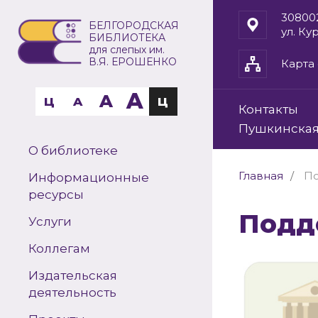
30800
БЕЛГОРОДСКАЯ
ул. Ку
БИБЛИОТЕКА
для слепых им.
В.Я. ЕРОШЕНКО
Карта 
A
A
Ц
A
Ц
Контакты
Пушкинская
О библиотеке
Главная
По
Информационные
ресурсы
Под
Услуги
Коллегам
Издательская
деятельность