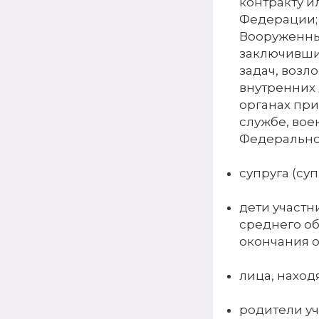
контракту и
Федерации;
Вооруженны
заключивши
задач, воз
внутренних
органах пр
службе, вое
Федеральног
супруга (суп
дети участн
среднего о
окончания о
лица, наход
родители уч