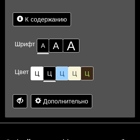
К содержанию
А
Шрифт
А
А
Цвет
Ц
Ц
Ц
Ц
Ц
Дополнительно