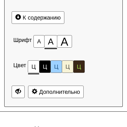
К содержанию
А
Шрифт
А
А
Цвет
Ц
Ц
Ц
Ц
Ц
Дополнительно