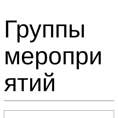
Группы
меропри
ятий