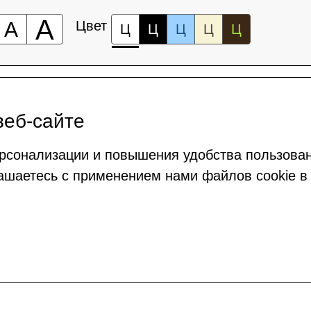
А
А
Цвет
Ц
Ц
Ц
Ц
Ц
веб-сайте
рсонализации и повышения удобства пользова
ашаетесь с применением нами файлов cookie в