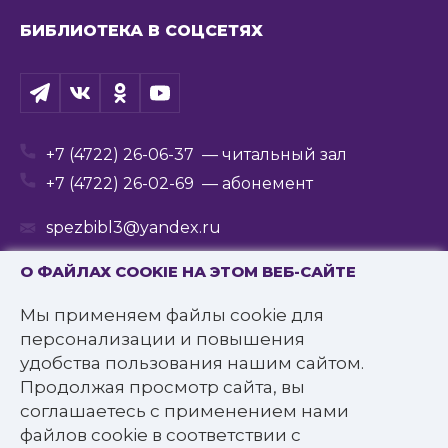
БИБЛИОТЕКА В СОЦСЕТЯХ
+7 (4722) 26-06-37
— читальный зал
+7 (4722) 26-02-69
— абонемент
spezbibl3@yandex.ru
О ФАЙЛАХ COOKIE НА ЭТОМ ВЕБ-САЙТЕ
Мы применяем файлы cookie для
© 2016—2022 Государственное бюджетное
персонализации и повышения
учреждение культуры
удобства пользования нашим сайтом.
«Белгородская государственная специальная
Продолжая просмотр сайта, вы
библиотека для слепых им. В.Я. Ерошенко».
соглашаетесь с применением нами
Все права защищены.
файлов cookie в соответствии с