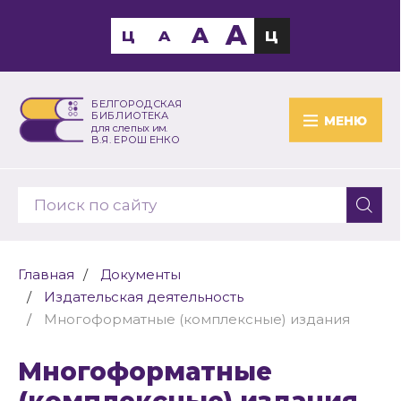
A
A
Ц
A
Ц
БЕЛГОРОДСКАЯ
БИБЛИОТЕКА
МЕНЮ
для слепых им.
В.Я. ЕРОШЕНКО
Главная
Документы
Издательская деятельность
Многоформатные (комплексные) издания
Многоформатные