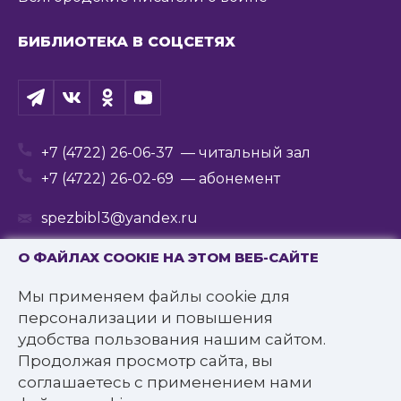
БИБЛИОТЕКА В СОЦСЕТЯХ
+7 (4722) 26-06-37
— читальный зал
+7 (4722) 26-02-69
— абонемент
spezbibl3@yandex.ru
О ФАЙЛАХ COOKIE НА ЭТОМ ВЕБ-САЙТЕ
Мы применяем файлы cookie для
© 2016—2022 Государственное бюджетное
персонализации и повышения
учреждение культуры
удобства пользования нашим сайтом.
«Белгородская государственная специальная
Продолжая просмотр сайта, вы
библиотека для слепых им. В.Я. Ерошенко».
соглашаетесь с применением нами
Все права защищены.