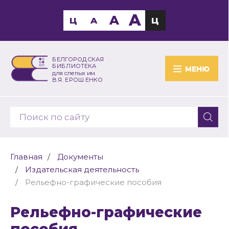
A
A
Ц
A
Ц
БЕЛГОРОДСКАЯ
БИБЛИОТЕКА
МЕНЮ
для слепых им.
В.Я. ЕРОШЕНКО
Главная
Документы
Издательская деятельность
Рельефно-графические пособия
Рельефно-графические