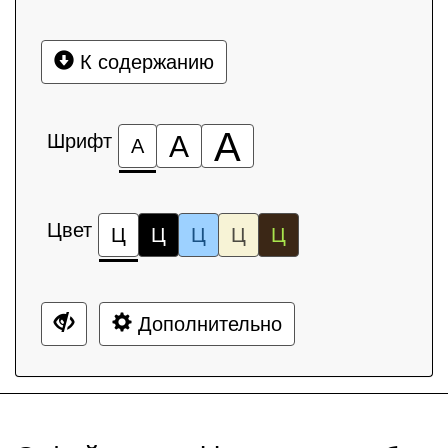
К содержанию
А
Шрифт
А
А
Цвет
Ц
Ц
Ц
Ц
Ц
Дополнительно