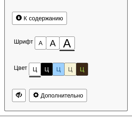
К содержанию
А
Шрифт
А
А
Цвет
Ц
Ц
Ц
Ц
Ц
Дополнительно