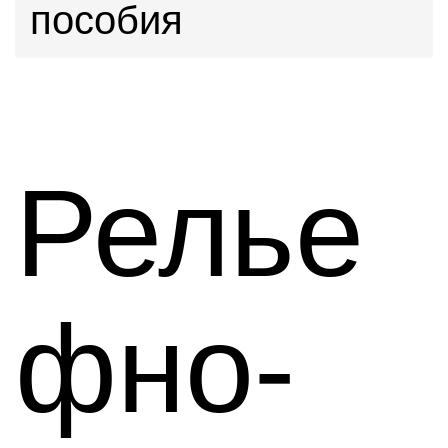
пособия
Релье
фно-