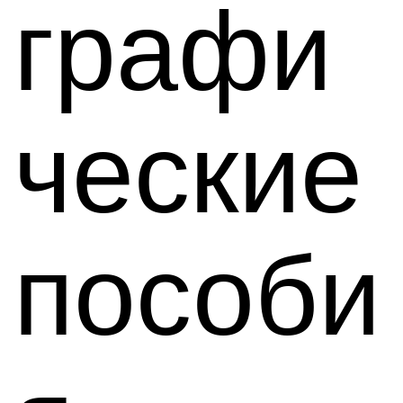
графи
ческие
пособи