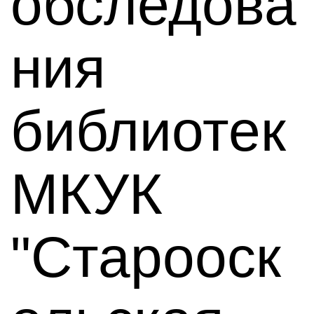
обследова
ния
библиотек
МКУК
"Старооск