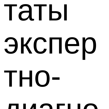
таты
экспер
тно-