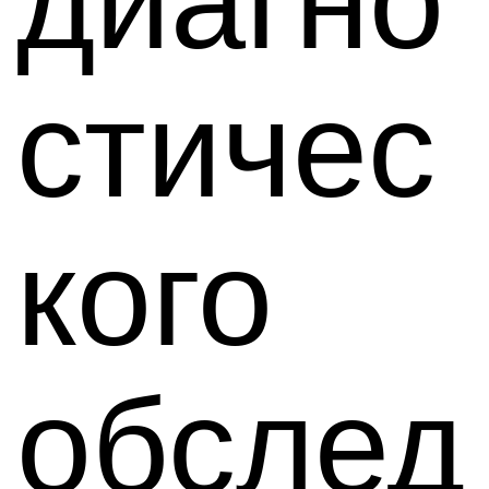
диагно
стичес
кого
обслед