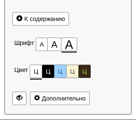
К содержанию
А
Шрифт
А
А
Цвет
Ц
Ц
Ц
Ц
Ц
Дополнительно