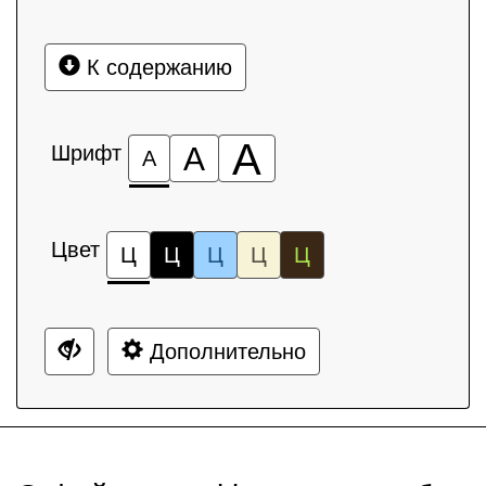
К содержанию
А
Шрифт
А
А
Цвет
Ц
Ц
Ц
Ц
Ц
Дополнительно