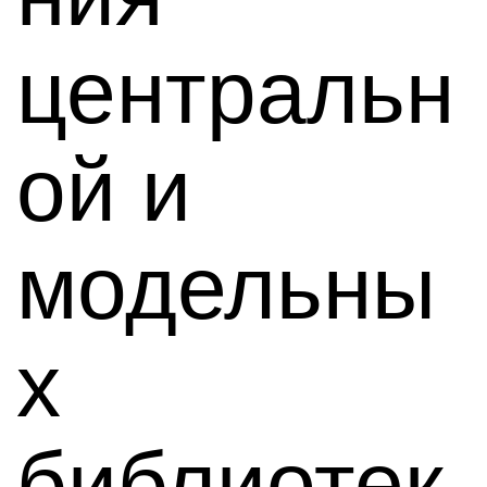
центральн
ой и
модельны
х
библиотек