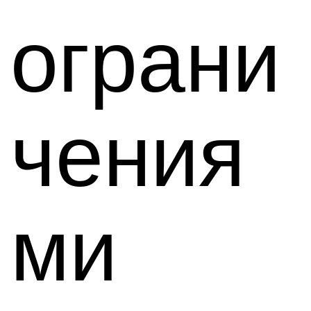
ограни
чения
ми