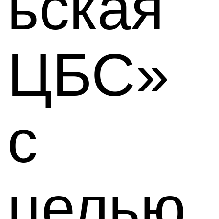
ьская
ЦБС»
с
целью