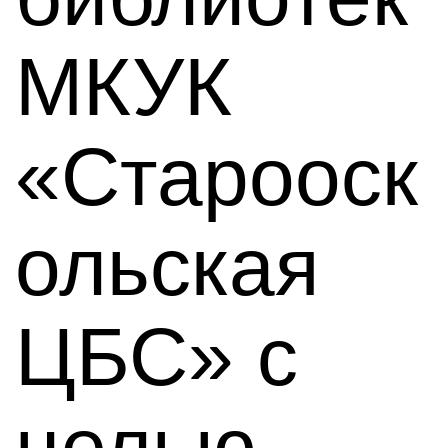
МКУК
«Старооск
ольская
ЦБС» с
целью