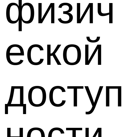
физич
еской
доступ
ности