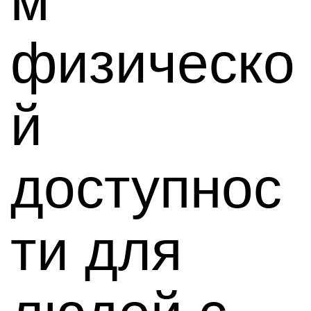
м
физическо
й
доступнос
ти для