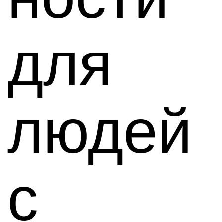
для
людей
с