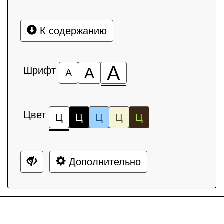
К содержанию
А
Шрифт
А
А
Цвет
Ц
Ц
Ц
Ц
Ц
Дополнительно