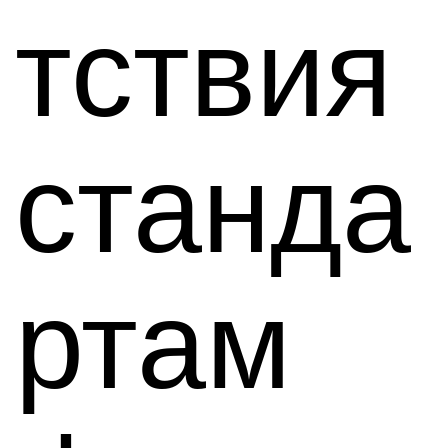
тствия
станда
ртам