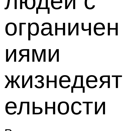
людей с
ограничен
иями
жизнедеят
ельности