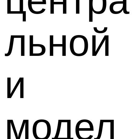
центра
льной
и
модел