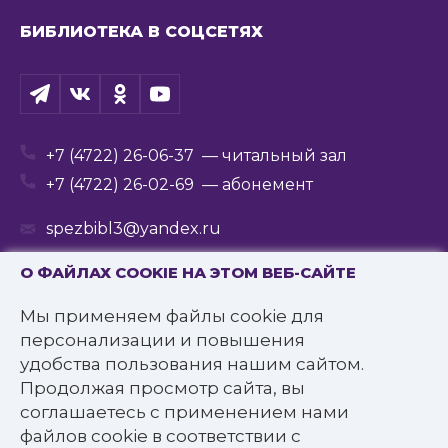
БИБЛИОТЕКА В СОЦСЕТЯХ
+7 (4722) 26-06-37
— читальный зал
+7 (4722) 26-02-69
— абонемент
spezbibl3@yandex.ru
О ФАЙЛАХ COOKIE НА ЭТОМ ВЕБ-САЙТЕ
Мы применяем файлы cookie для
© 2016—2022 Государственное бюджетное
персонализации и повышения
учреждение культуры
удобства пользования нашим сайтом.
«Белгородская государственная специальная
Продолжая просмотр сайта, вы
библиотека для слепых им. В.Я. Ерошенко».
соглашаетесь с применением нами
Все права защищены.
файлов cookie в соответствии с