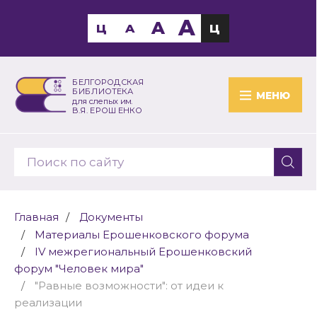
A
A
Ц
A
Ц
БЕЛГОРОДСКАЯ
БИБЛИОТЕКА
МЕНЮ
для слепых им.
В.Я. ЕРОШЕНКО
Главная
Документы
Материалы Ерошенковского форума
IV межрегиональный Ерошенковский
форум "Человек мира"
"Равные возможности": от идеи к
реализации