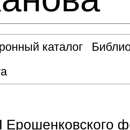
ронный каталог
Библио
та
I Ерошенковского 