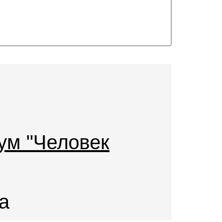
ум "Человек
а