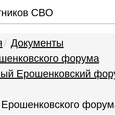
тников СВО
я
Документы
шенковского форума
ный Ерошенковский фор
 Ерошенковского форум