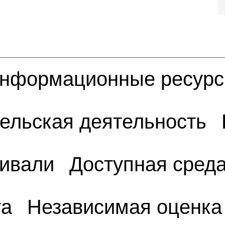
нформационные ресур
ельская деятельность
тивали
Доступная сред
та
Независимая оценка