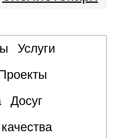
сы
Услуги
Проекты
а
Досуг
 качества