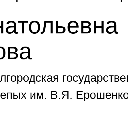
натольевна
ова
елгородская государств
епых им. В.Я. Ерошенко