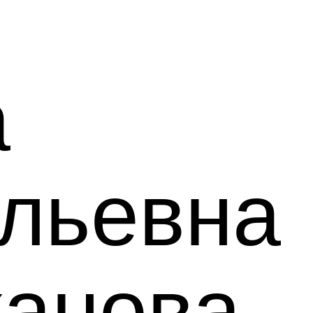
а
льевна
анова