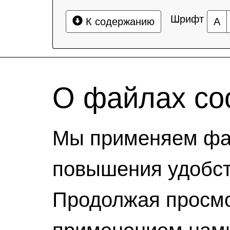
Шрифт
К содержанию
А
О файлах coo
Мы применяем фай
повышения удобст
Продолжая просмо