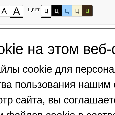
А
А
Цвет
Ц
Ц
Ц
Ц
Ц
kie на этом веб-
лы cookie для персона
ва пользования нашим 
тр сайта, вы соглашает