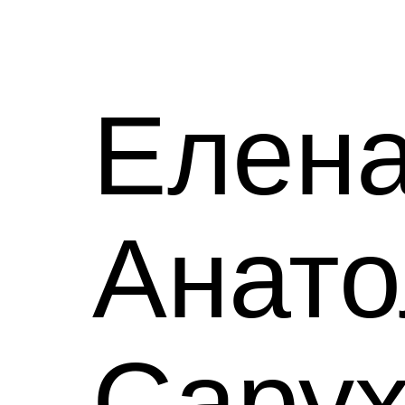
Елен
Анато
Сарух