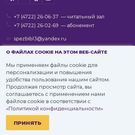
+7 (4722) 26-06-37
— читальный зал
+7 (4722) 26-02-69
— абонемент
spezbibl3@yandex.ru
О ФАЙЛАХ COOKIE НА ЭТОМ ВЕБ-САЙТЕ
Мы применяем файлы cookie для
© 2016—2022 Государственное бюджетное
персонализации и повышения
учреждение культуры
удобства пользования нашим сайтом.
«Белгородская государственная специальная
Продолжая просмотр сайта, вы
библиотека для слепых им. В.Я. Ерошенко».
соглашаетесь с применением нами
Все права защищены.
файлов cookie в соответствии с
Политика конфиденциальности
«Политикой конфиденциальности»
ПРИНЯТЬ
Разработано: