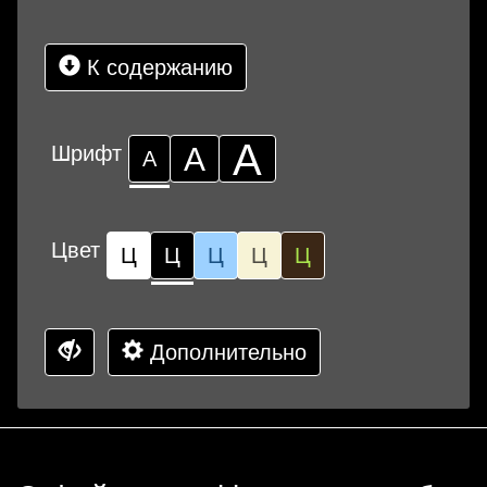
К содержанию
А
Шрифт
А
А
Цвет
Ц
Ц
Ц
Ц
Ц
Дополнительно