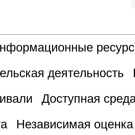
нформационные ресур
ельская деятельность
тивали
Доступная сред
та
Независимая оценка