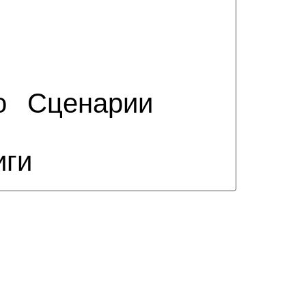
о
Сценарии
иги