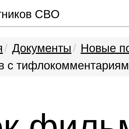
тников СВО
я
Документы
Новые п
в с тифлокомментария
к филь