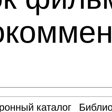
окоммен
ронный каталог
Библио