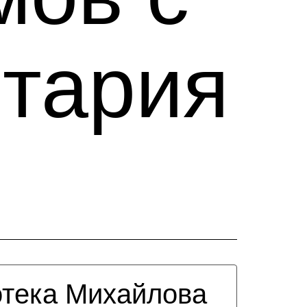
тария
тека Михайлова