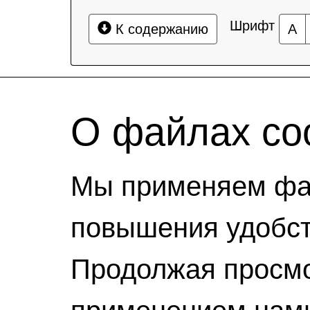
Шрифт
К содержанию
А
О файлах coo
Мы применяем фай
повышения удобст
Продолжая просмо