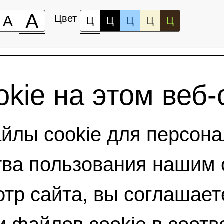
А
А
Цвет
Ц
Ц
Ц
Ц
Ц
kie на этом веб-
лы cookie для персона
ва пользования нашим 
тр сайта, вы соглашает