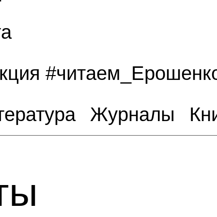
та
акция #читаем_Ерошенк
тература
Журналы
Кн
ты