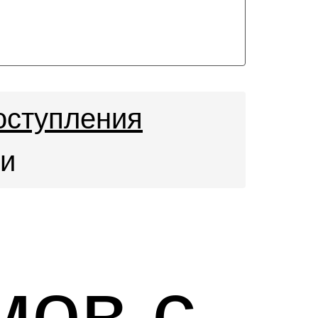
оступления
ми
мов с