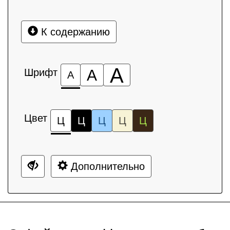
К содержанию
А
Шрифт
А
А
Цвет
Ц
Ц
Ц
Ц
Ц
Дополнительно