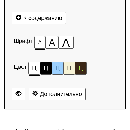
К содержанию
А
Шрифт
А
А
Цвет
Ц
Ц
Ц
Ц
Ц
Дополнительно