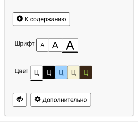
К содержанию
А
Шрифт
А
А
Цвет
Ц
Ц
Ц
Ц
Ц
Дополнительно