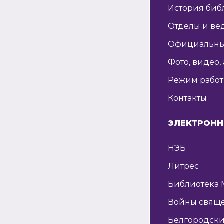
История биб
Отделы и ве
Официальны
Фото, видео,
Режим рабо
Контакты
ЭЛЕКТРОНН
НЭБ
Литрес
Библиотека 
Войны свящ
Белгородски