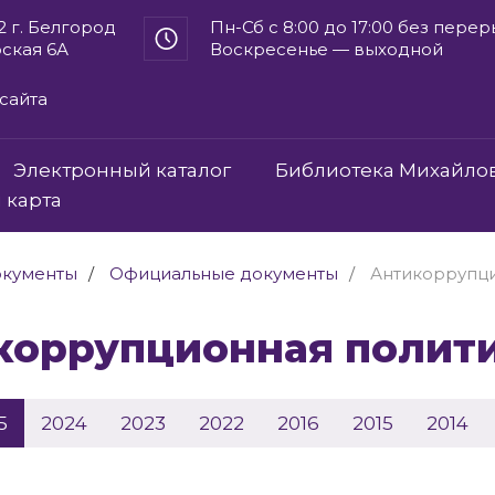
2 г. Белгород
Пн-Сб с 8:00 до 17:00 без пере
рская 6А
Воскресенье — выходной
сайта
Электронный каталог
Библиотека Михайло
 карта
кументы
Официальные документы
Антикоррупци
икоррупционная полит
5
2024
2023
2022
2016
2015
2014