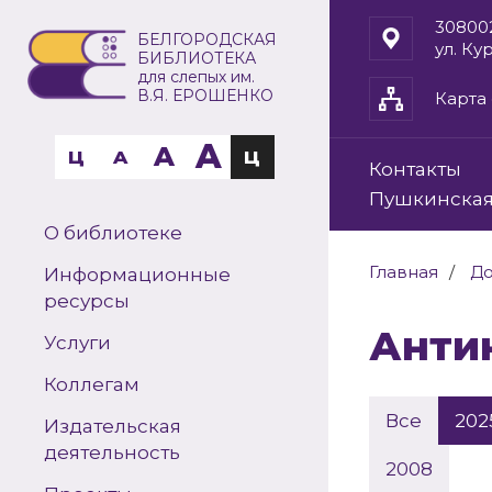
30800
БЕЛГОРОДСКАЯ
ул. Ку
БИБЛИОТЕКА
для слепых им.
В.Я. ЕРОШЕНКО
Карта 
A
A
Ц
A
Ц
Контакты
Пушкинская
О библиотеке
Главная
До
Информационные
ресурсы
Ант
Услуги
Коллегам
Все
202
Издательская
деятельность
2008