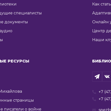
лиотеки
Как стат
дущие специалисты
Адаптив
е документы
Онлайн 
 аудио
Центр де
ты
Наши кл
ЫЕ РЕСУРСЫ
БИБЛИО
Михайлова
+7 (47
+7 (47
енные страницы
е писатели о войне
spezb