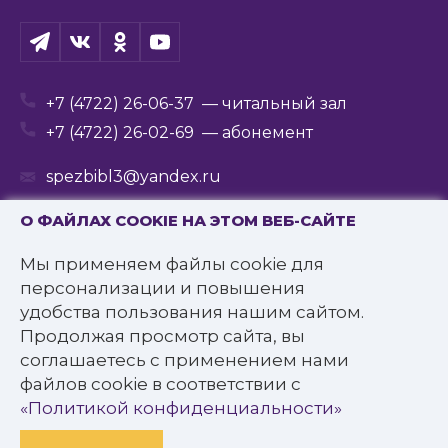
+7 (4722) 26-06-37
— читальный зал
+7 (4722) 26-02-69
— абонемент
spezbibl3@yandex.ru
О ФАЙЛАХ COOKIE НА ЭТОМ ВЕБ-САЙТЕ
Мы применяем файлы cookie для
© 2016—2022 Государственное бюджетное
персонализации и повышения
учреждение культуры
удобства пользования нашим сайтом.
«Белгородская государственная специальная
Продолжая просмотр сайта, вы
библиотека для слепых им. В.Я. Ерошенко».
соглашаетесь с применением нами
Все права защищены.
файлов cookie в соответствии с
Политика конфиденциальности
«Политикой конфиденциальности»