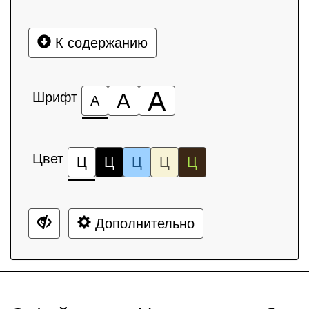
К содержанию
А
Шрифт
А
А
Цвет
Ц
Ц
Ц
Ц
Ц
Дополнительно