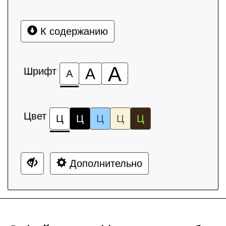
К содержанию
А
Шрифт
А
А
Цвет
Ц
Ц
Ц
Ц
Ц
Дополнительно