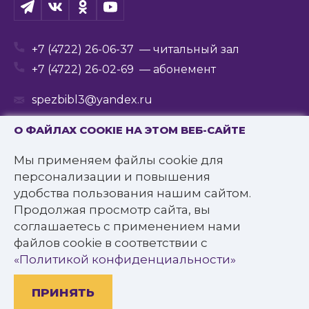
+7 (4722) 26-06-37
— читальный зал
+7 (4722) 26-02-69
— абонемент
spezbibl3@yandex.ru
О ФАЙЛАХ COOKIE НА ЭТОМ ВЕБ-САЙТЕ
Мы применяем файлы cookie для
© 2016—2022 Государственное бюджетное
персонализации и повышения
учреждение культуры
удобства пользования нашим сайтом.
«Белгородская государственная специальная
Продолжая просмотр сайта, вы
библиотека для слепых им. В.Я. Ерошенко».
соглашаетесь с применением нами
Все права защищены.
файлов cookie в соответствии с
Политика конфиденциальности
«Политикой конфиденциальности»
ПРИНЯТЬ
Разработано: