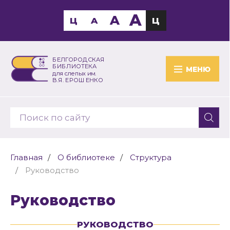
A
A
Ц
A
Ц
БЕЛГОРОДСКАЯ
БИБЛИОТЕКА
МЕНЮ
для слепых им.
В.Я. ЕРОШЕНКО
Главная
О библиотеке
Структура
Руководство
Руководство
РУКОВОДСТВО