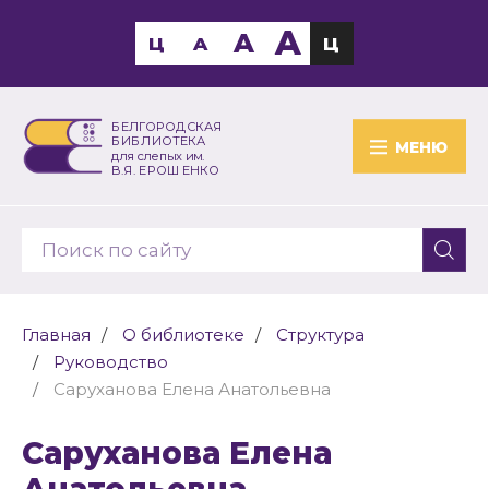
A
A
Ц
A
Ц
БЕЛГОРОДСКАЯ
БИБЛИОТЕКА
МЕНЮ
для слепых им.
В.Я. ЕРОШЕНКО
Главная
О библиотеке
Структура
Руководство
Саруханова Елена Анатольевна
Саруханова Елена