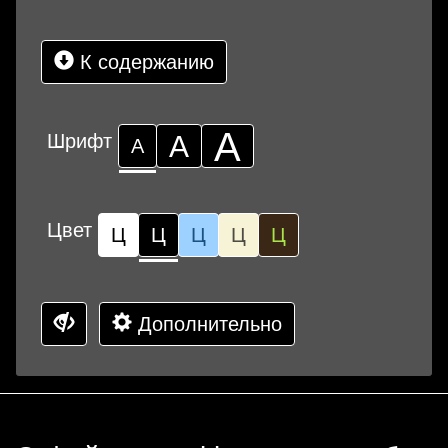
К содержанию
А
Шрифт
А
А
Цвет
Ц
Ц
Ц
Ц
Ц
Дополнительно