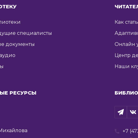
ОТЕКУ
ЧИТАТЕ
лиотеки
Как стат
дущие специалисты
Адаптив
е документы
Онлайн 
 аудио
Центр де
ты
Наши кл
ЫЕ РЕСУРСЫ
БИБЛИО
Михайлова
+7 (47