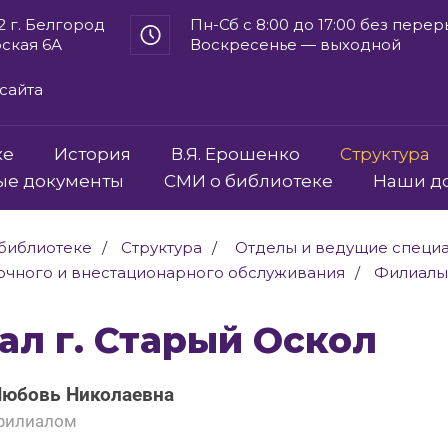
2 г. Белгород
Пн-Сб с 8:00 до 17:00 без пере
рская 6А
Воскресенье — выходной
сайта
ке
История
В.Я. Ерошенко
Структура
ые документы
СМИ о библиотеке
Наши д
библиотеке
Структура
Отделы и ведущие специ
очного и внестационарного обслуживания
Филиалы
иал г. Старый Оскол
Любовь Николаевна
филиалом