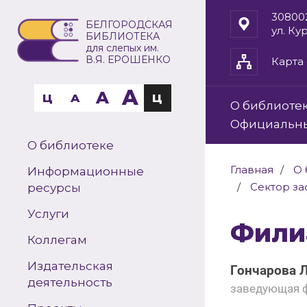
30800
БЕЛГОРОДСКАЯ
ул. Ку
БИБЛИОТЕКА
для слепых им.
В.Я. ЕРОШЕНКО
Карта 
A
A
Ц
A
Ц
О библиоте
Официальн
О библиотеке
Главная
О 
Информационные
Сектор за
ресурсы
Услуги
Фил
Коллегам
Издательская
Гончарова 
деятельность
заведующая 