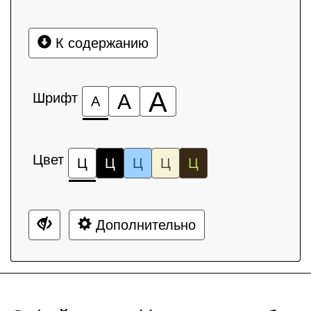
К содержанию
А
Шрифт
А
А
Цвет
Ц
Ц
Ц
Ц
Ц
Дополнительно