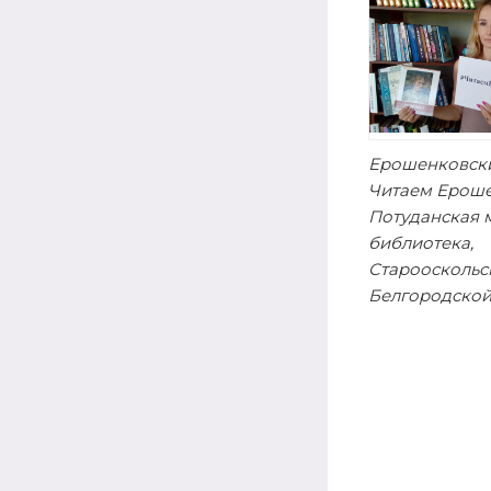
Ерошенковск
Читаем Ероше
Потуданская 
библиотека,
Старооскольс
Белгородской