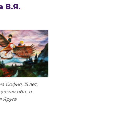
 В.Я.
а София, 15 лет,
дская обл., п.
я Яруга