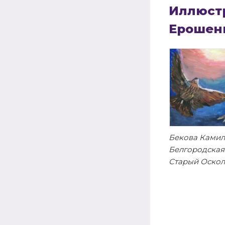
Иллюстр
Ерошен
Бекова Камилла
Белгородская о
Старый Оскол