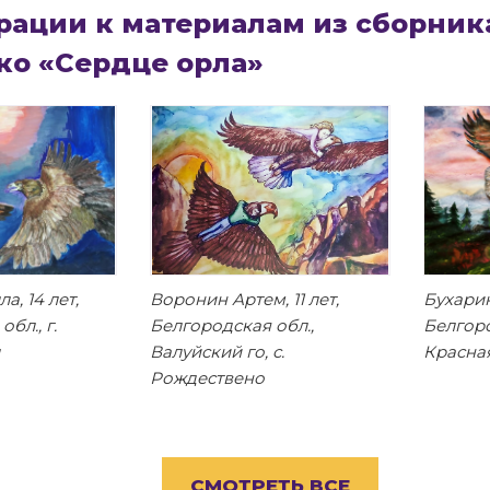
ации к материалам из сборника
ко «Сердце орла»
, 14 лет,
Воронин Артем, 11 лет,
Бухарин
бл., г.
Белгородская обл.,
Белгоро
Валуйский го, с.
Красна
Рождествено
СМОТРЕТЬ ВСЕ