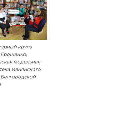
турный круиз
 Ерошенко,
вская модельная
тека Ивнянского
 Белгородской
и