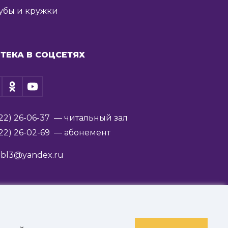
убы и кружки
ТЕКА В СОЦСЕТЯХ
22) 26-06-37
— читальный зал
22) 26-02-69
— абонемент
ibl3@yandex.ru
им. В.Я. Ерошенко».