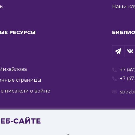
ты
Наши кл
ЫЕ РЕСУРСЫ
БИБЛИО
Михайлова
+7 (47
+7 (47
енные страницы
е писатели о войне
spezb
ВЕБ-САЙТЕ
Государственное бюджетное учреждение культуры
я государственная специальная библиотека для слепых 