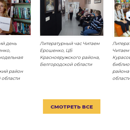
ий день
Литературный час Читаем
Литера
нко,
Ерошенко, ЦБ
Читаем
модельная
Краснояружского района,
Курасо
Белгородской области
библио
кий район
района
 области
област
СМОТРЕТЬ ВСЕ