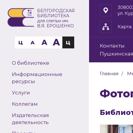
30800
БЕЛГОРОДСКАЯ
ул. Ку
БИБЛИОТЕКА
для слепых им.
В.Я. ЕРОШЕНКО
Карта 
A
A
Ц
A
Ц
Контакты
Пушкинская
О библиотеке
Главная
Ме
Информационные
ресурсы
Фот
Услуги
Коллегам
Библиот
Издательская
деятельность