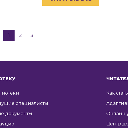
1
2
3
→
ОТЕКУ
ЧИТАТЕ
лиотеки
Как стат
дущие специалисты
Адаптив
е документы
Онлайн 
 аудио
Центр де