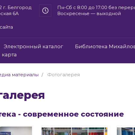
2 г. Белгород
Пн-Сб с 8:00 до 17:00 без пере
рская 6А
Воскресенье — выходной
сайта
Электронный каталог
Библиотека Михайло
 карта
диа материалы
Фотогалерея
огалерея
ека - современное состояние