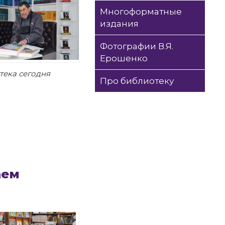
Многоформатные
издания
Фотографии В.Я.
Ерошенко
тека сегодня
Про библиотеку
аем