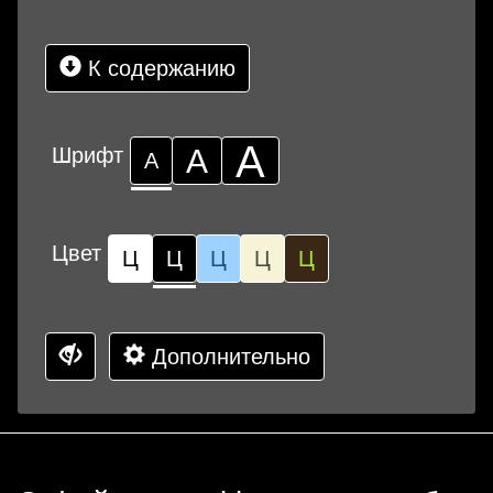
К содержанию
А
Шрифт
А
А
Цвет
Ц
Ц
Ц
Ц
Ц
Дополнительно