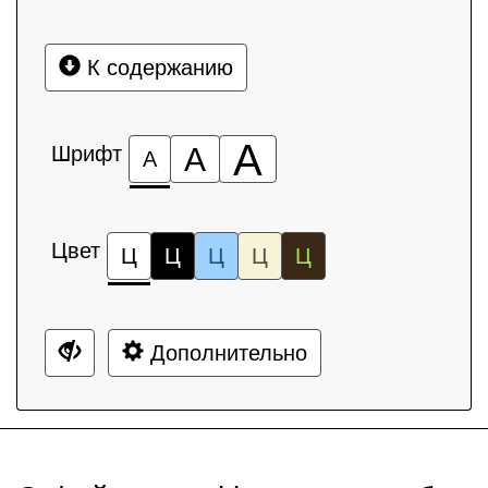
К содержанию
А
Шрифт
А
А
Цвет
Ц
Ц
Ц
Ц
Ц
Дополнительно