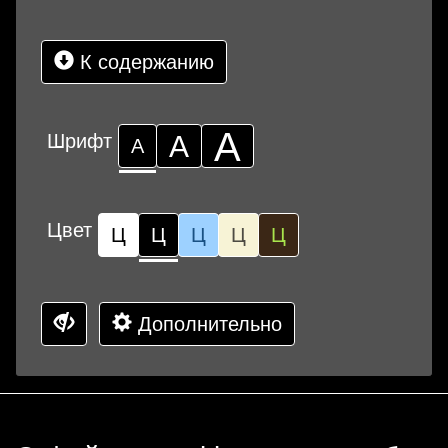
К содержанию
А
Шрифт
А
А
Цвет
Ц
Ц
Ц
Ц
Ц
Дополнительно