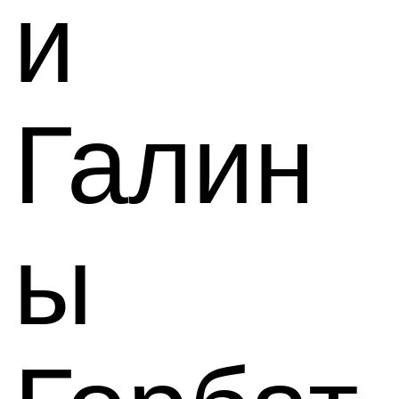
и
Галин
ы