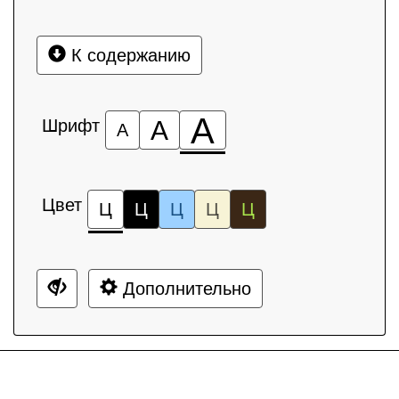
К содержанию
А
Шрифт
А
А
Цвет
Ц
Ц
Ц
Ц
Ц
Дополнительно