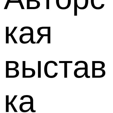
кая
выстав
ка