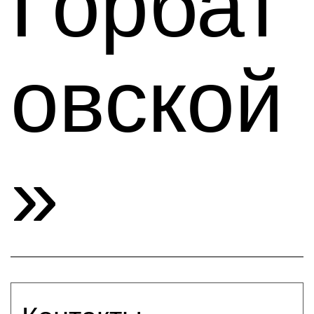
Горбат
овской
»