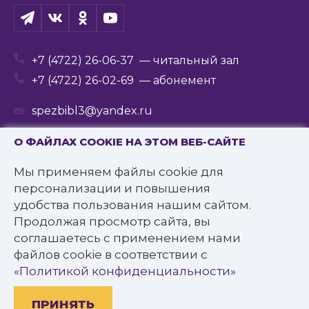
+7 (4722) 26-06-37
— читальный зал
+7 (4722) 26-02-69
— абонемент
spezbibl3@yandex.ru
О ФАЙЛАХ COOKIE НА ЭТОМ ВЕБ-САЙТЕ
Мы применяем файлы cookie для
© 2016—2022 Государственное бюджетное
персонализации и повышения
учреждение культуры
удобства пользования нашим сайтом.
«Белгородская государственная специальная
Продолжая просмотр сайта, вы
библиотека для слепых им. В.Я. Ерошенко».
соглашаетесь с применением нами
Все права защищены.
файлов cookie в соответствии с
Политика конфиденциальности
«Политикой конфиденциальности»
ПРИНЯТЬ
Разработано: