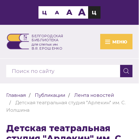
A
A
Ц
A
Ц
БЕЛГОРОДСКАЯ
БИБЛИОТЕКА
МЕНЮ
для слепых им.
В.Я. ЕРОШЕНКО
Главная
Публикации
Лента новостей
Детская театральная студия "Арлекин" им. С.
Иолшина
Детская театральная
студия "Арлекин" им. С.