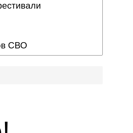
фестивали
ов СВО
!