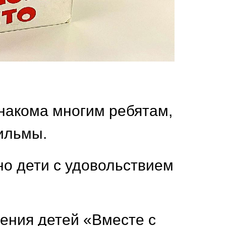
знакома многим ребятам,
ильмы.
но дети с удовольствием
тения детей «Вместе с