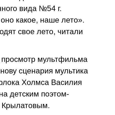
нного вида №54 г.
оно какое, наше лето».
одят свое лето, читали
н просмотр мультфильма
снову сценария мультика
ерлока Холмса Василия
на детским поэтом-
 Крылатовым.