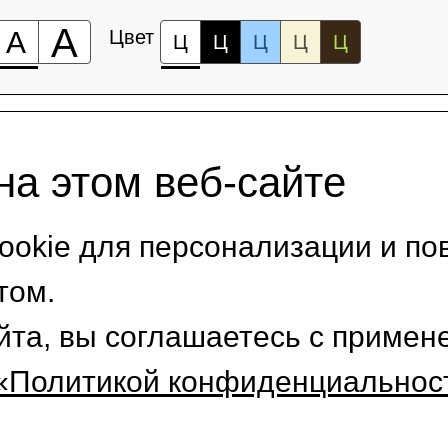
А
А
Цвет
Ц
Ц
Ц
Ц
Ц
на этом веб-сайте
okie для персонализации и по
том.
йта, вы соглашаетесь с приме
«Политикой конфиденциальнос