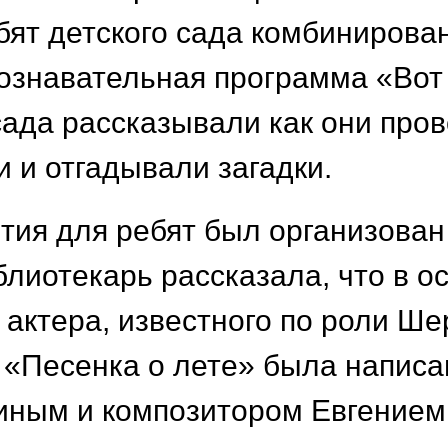
ебят детского сада комбинирова
ознавательная программа «Вот 
сада рассказывали как они пров
и и отгадывали загадки.
тия для ребят был организова
блиотекарь рассказала, что в о
о актера, известного по роли Ш
 «Песенка о лете» была написа
ным и композитором Евгением