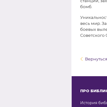
станции, за
бомб.
Уникальност
весь мир. З
боевых выле
Советского 
Вернутьс
ПРО БИБЛИ
История биб