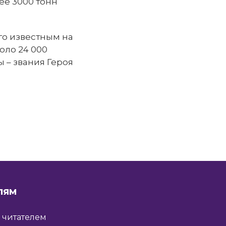
ее 3000 тонн
го известным на
оло 24 000
 – звания Героя
ЛЯМ
ь читателем