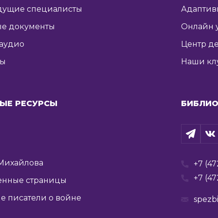
дущие специалисты
Адаптив
е документы
Онлайн 
 аудио
Центр де
ты
Наши кл
ЫЕ РЕСУРСЫ
БИБЛИО
Михайлова
+7 (47
+7 (47
енные страницы
е писатели о войне
spezb