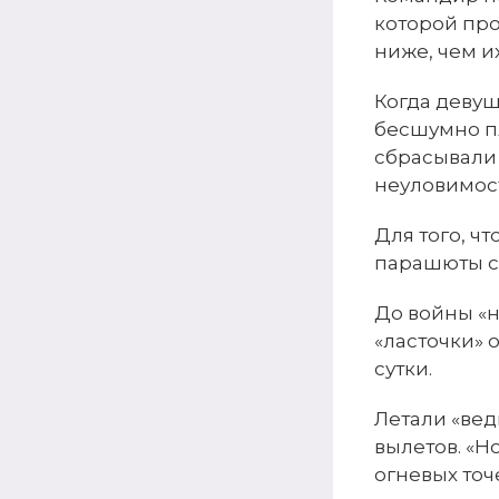
которой про
ниже, чем и
Когда девуш
бесшумно п
сбрасывали 
неуловимост
Для того, ч
парашюты с 
До войны «н
«ласточки» 
сутки.
Летали «вед
вылетов. «Н
огневых точ