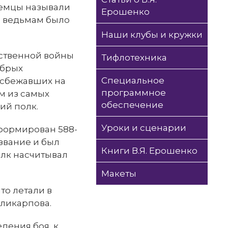
немцы называли
Ерошенко
а ведьмам было
Наши клубы и кружки
ственной войны
Тифлотехника
абрых
Специальное
 сбежавших на
программное
м из самых
обеспечение
ий полк.
Уроки и сценарии
сформирован 588-
звание и был
Книги В.Я. Ерошенко
олк насчитывал
Макеты
то летали в
ликарпова.
дения боя, к