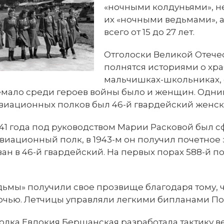
«ночными колдуньями», 
их «ночными ведьмами», 
всего от 15 до 27 лет.
Отголоски Великой Отече
полнятся историями о хр
мальчишках-школьниках,
емало среди героев войны было и женщин. Одни
виационных полков был 46-й гвардейский женск
941 года под руководством Марии Расковой был 
виационный полк, в 1943-м он получил почетное 
н в 46-й гвардейский. На первых порах 588-й п
ьмы» получили свое прозвище благодаря тому, ч
очью. Летчицы управляли легкими бипланами По
лка Евдокия Бершанская разработала тактику ве