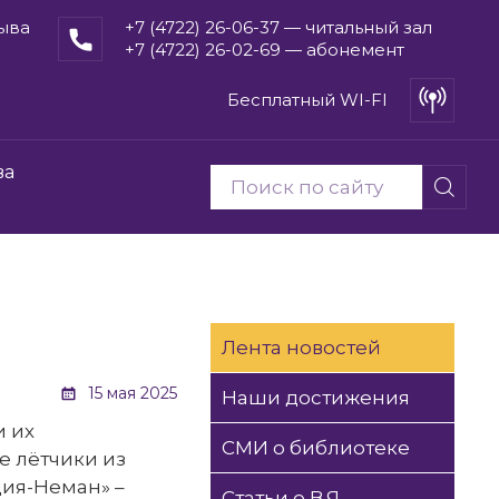
рыва
+7 (4722) 26-06-37 — читальный зал
+7 (4722) 26-02-69 — абонемент
Бесплатный WI-FI
ва
Лента новостей
15 мая 2025
Наши достижения
и их
СМИ о библиотеке
е лётчики из
ия-Неман» –
Статьи о В.Я.