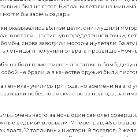
тивник был не готов. Бипланы летали на минима
х могли бы засечь радары.
ки оказывались вблизи цели, они глушили мотор
ланировали. Достигнув определенной точки, ле
бомбы, снова заводили моторы и улетали. За эту
ь летчицы и получили от врага прозвище «Ночн
тобы на борт поместилось достаточно бомб, деву
собой не брали, а в качестве оружия были писто
а летчика» учились три года, но времени на это у
осваивали небесное искусство за полгода, занимая
ьмы» очень часто: за ночь один самолет совершил
очные ведьмы» взорвали 17 переправ, 46 складов
ек врага, 12 топливных цистерн, 9 поездов, 2 ж