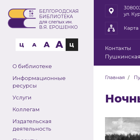
30800
БЕЛГОРОДСКАЯ
ул. Ку
БИБЛИОТЕКА
для слепых им.
В.Я. ЕРОШЕНКО
Карта 
A
A
Ц
A
Ц
Контакты
Пушкинская
О библиотеке
Главная
Пу
Информационные
ресурсы
Ноч
Услуги
Коллегам
Издательская
деятельность