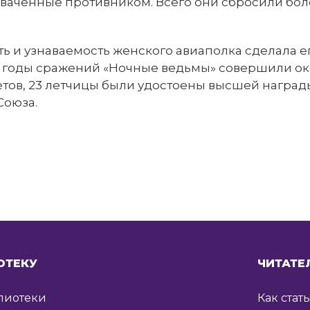
хваченные противником. Всего они сбросили бол
ь и узнаваемость женского авиаполка сделала е
а годы сражений «Ночные ведьмы» совершили ок
тов, 23 летчицы были удостоены высшей награды
Союза.
я
ОТЕКУ
ЧИТАТЕ
лиотеки
Как стат