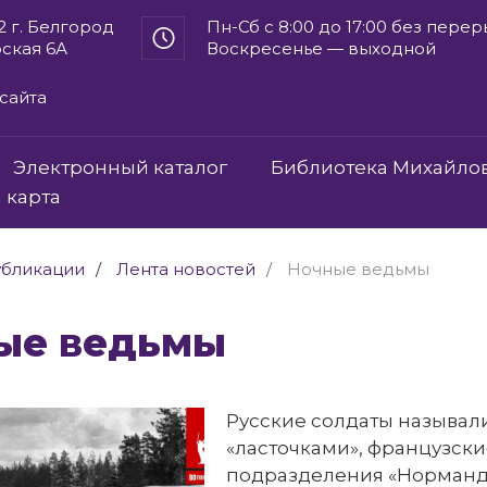
2 г. Белгород
Пн-Сб с 8:00 до 17:00 без пере
рская 6А
Воскресенье — выходной
сайта
Электронный каталог
Библиотека Михайло
 карта
бликации
Лента новостей
Ночные ведьмы
ные ведьмы
Русские солдаты называл
«ласточками», французски
подразделения «Норманд