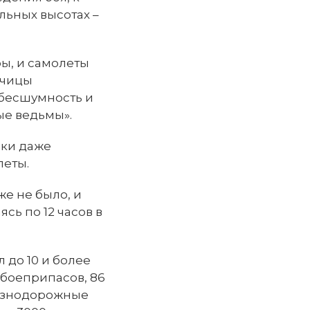
льных высотах –
ы, и самолеты
тчицы
 бесшумность и
ые ведьмы».
шки даже
леты.
же не было, и
сь по 12 часов в
 до 10 и более
 боеприпасов, 86
елезнодорожные