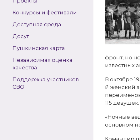
Проекты
Конкурсы и фестивали
Доступная среда
Досуг
Пушкинская карта
фронт, но н
Независимая оценка
известных а
качества
Поддержка участников
В октябре 1
СВО
й женский а
переименова
115 девушек.
«Ночные вед
основном н
Командир по