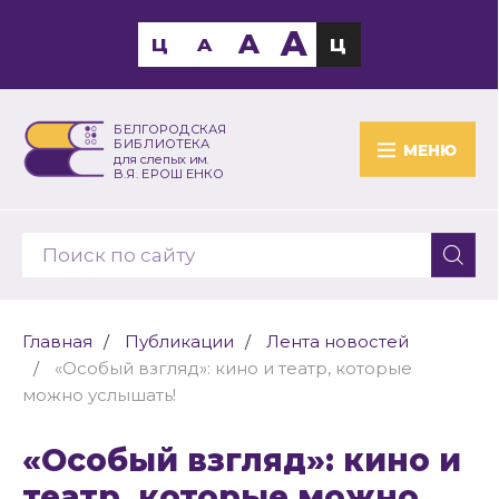
A
A
Ц
A
Ц
БЕЛГОРОДСКАЯ
БИБЛИОТЕКА
МЕНЮ
для слепых им.
В.Я. ЕРОШЕНКО
Главная
Публикации
Лента новостей
«Особый взгляд»: кино и театр, которые
можно услышать!
«Особый взгляд»: кино и
театр, которые можно