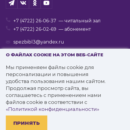
+7 (4722) 26-06-37
— читальный зал
+7 (4722) 26-02-69
— абонемент
spezbibl3@yandex.ru
О ФАЙЛАХ COOKIE НА ЭТОМ ВЕБ-САЙТЕ
Мы применяем файлы cookie для
© 2016—2022 Государственное бюджетное
персонализации и повышения
учреждение культуры
удобства пользования нашим сайтом.
«Белгородская государственная специальная
Продолжая просмотр сайта, вы
библиотека для слепых им. В.Я. Ерошенко».
соглашаетесь с применением нами
Все права защищены.
файлов cookie в соответствии с
Политика конфиденциальности
«Политикой конфиденциальности»
ПРИНЯТЬ
Разработано: