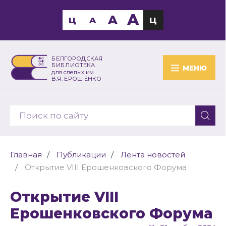
A
A
Ц
A
Ц
БЕЛГОРОДСКАЯ
БИБЛИОТЕКА
МЕНЮ
для слепых им.
В.Я. ЕРОШЕНКО
Главная
Публикации
Лента новостей
Открытие VIII Ерошенковского Форума
Открытие VIII
Ерошенковского Форума