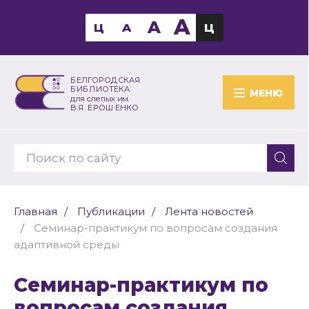
A
A
Ц
A
Ц
БЕЛГОРОДСКАЯ
БИБЛИОТЕКА
МЕНЮ
для слепых им.
В.Я. ЕРОШЕНКО
Главная
Публикации
Лента новостей
Семинар-практикум по вопросам создания
адаптивной среды
Семинар-практикум по
вопросам создания