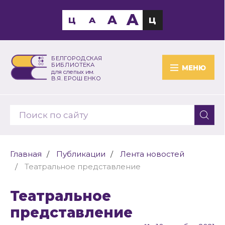
A
A
Ц
A
Ц
БЕЛГОРОДСКАЯ
БИБЛИОТЕКА
МЕНЮ
для слепых им.
В.Я. ЕРОШЕНКО
Главная
Публикации
Лента новостей
Театральное представление
Театральное
представление