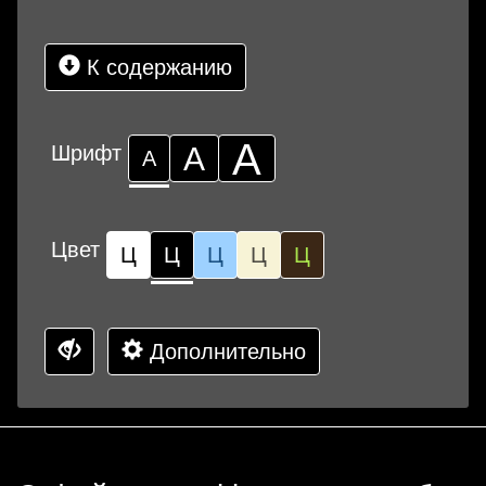
К содержанию
А
Шрифт
А
А
Цвет
Ц
Ц
Ц
Ц
Ц
Дополнительно