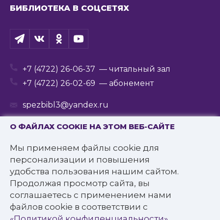
БИБЛИОТЕКА В СОЦСЕТЯХ
+7 (4722) 26-06-37
— читальный зал
+7 (4722) 26-02-69
— абонемент
spezbibl3@yandex.ru
О ФАЙЛАХ COOKIE НА ЭТОМ ВЕБ-САЙТЕ
Мы применяем файлы cookie для
© 2016—2022 Государственное бюджетное
персонализации и повышения
учреждение культуры
удобства пользования нашим сайтом.
«Белгородская государственная специальная
Продолжая просмотр сайта, вы
библиотека для слепых им. В.Я. Ерошенко».
соглашаетесь с применением нами
Все права защищены.
файлов cookie в соответствии с
Политика конфиденциальности
«Политикой конфиденциальности»