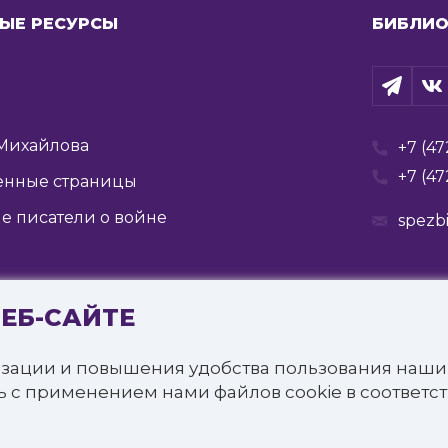
ЫЕ РЕСУРСЫ
БИБЛИО
Михайлова
+7 (47
+7 (47
енные страницы
е писатели о войне
spezb
ВЕБ-САЙТЕ
Государственное бюджетное учреждение культуры
я государственная специальная библиотека для слепых 
зации и повышения удобства пользования наши
щищены.
ь с применением нами файлов cookie в соответс
онфиденциальности