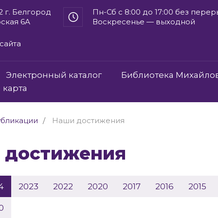
2 г. Белгород
Пн-Сб с 8:00 до 17:00 без пере
рская 6А
Воскресенье — выходной
сайта
Электронный каталог
Библиотека Михайло
 карта
бликации
Наши достижения
и достижения
4
2023
2022
2020
2017
2016
2015
0