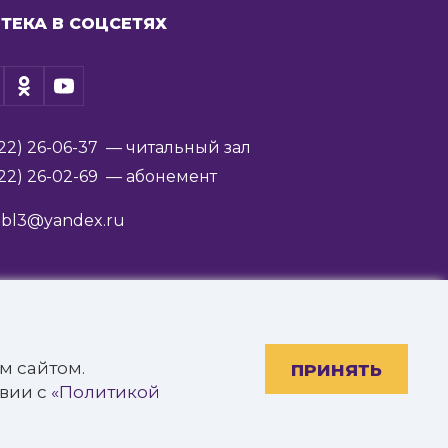
ТЕКА В СОЦСЕТЯХ
22) 26-06-37
— читальный зал
22) 26-02-69
— абонемент
ibl3@yandex.ru
им. В.Я. Ерошенко».
м сайтом.
ПРИНЯТЬ
твии с
«Политикой
Разработано: