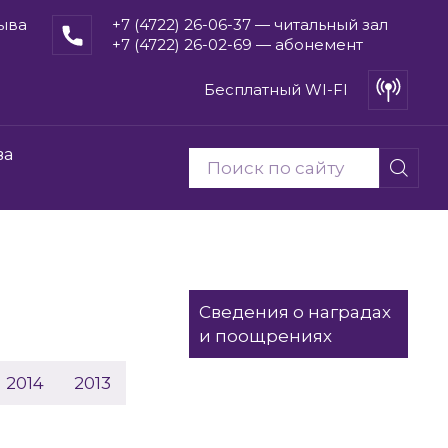
рыва
+7 (4722) 26-06-37 — читальный зал
+7 (4722) 26-02-69 — абонемент
Бесплатный WI-FI
ва
Сведения о наградах
и поощрениях
2014
2013