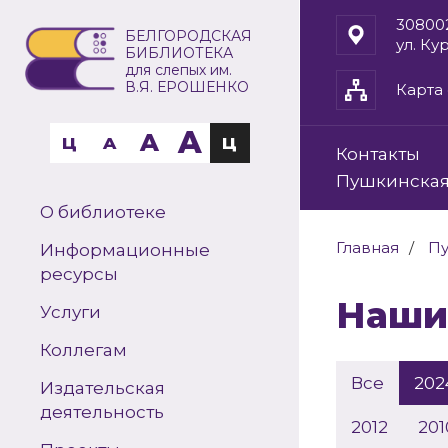
30800
БЕЛГОРОДСКАЯ
ул. Ку
БИБЛИОТЕКА
для слепых им.
В.Я. ЕРОШЕНКО
Карта 
A
A
Ц
A
Ц
Контакты
Пушкинская
О библиотеке
Главная
Пу
Информационные
ресурсы
Наш
Услуги
Коллегам
Все
202
Издательская
деятельность
2012
201