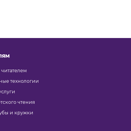
ЛЯМ
ь читателем
ные технологии
услуги
тского чтения
убы и кружки