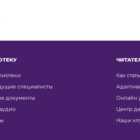
я
ОТЕКУ
ЧИТАТЕ
лиотеки
Как стат
дущие специалисты
Адаптив
е документы
Онлайн 
 аудио
Центр де
ты
Наши кл