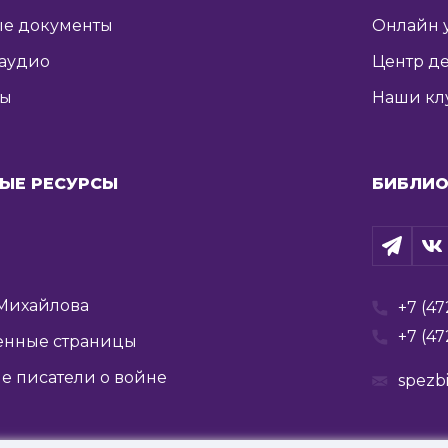
е документы
Онлайн 
 аудио
Центр де
ты
Наши кл
ЫЕ РЕСУРСЫ
БИБЛИО
Михайлова
+7 (47
+7 (47
енные страницы
е писатели о войне
spezb