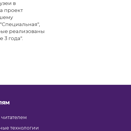
узеи в
а проект
ршему
"Специальная",
орые реализованы
 3 года".
ЛЯМ
ь читателем
ные технологии