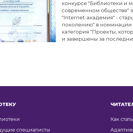
конкурсе "Библиотеки и м
современном обществе" з
"Internet-академия" - ста
поколению" в номинации 
категория "Проекты, кот
и завершены за последние
я
ОТЕКУ
ЧИТАТЕ
лиотеки
Как стат
дущие специалисты
Адаптив