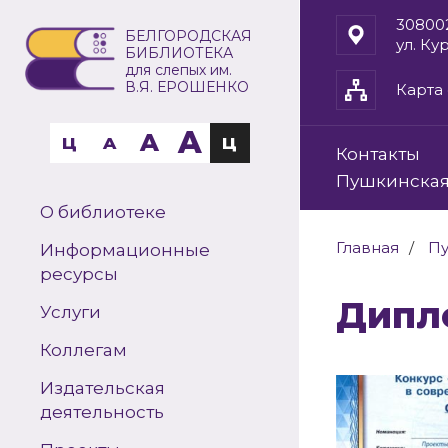
30800
БЕЛГОРОДСКАЯ
ул. Ку
БИБЛИОТЕКА
для слепых им.
В.Я. ЕРОШЕНКО
Карта 
A
A
Ц
A
Ц
Контакты
Пушкинская
О библиотеке
Главная
Пу
Информационные
ресурсы
Дип
Услуги
Коллегам
Издательская
деятельность