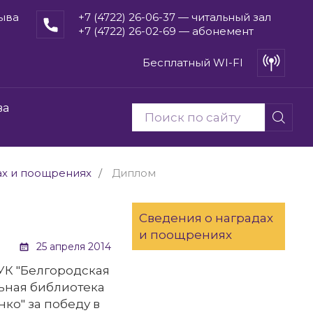
рыва
+7 (4722) 26-06-37 — читальный зал
+7 (4722) 26-02-69 — абонемент
Бесплатный WI-FI
ва
ах и поощрениях
Диплом
Сведения о наградах
и поощрениях
25 апреля 2014
УК "Белгородская
ьная библиотека
нко" за победу в