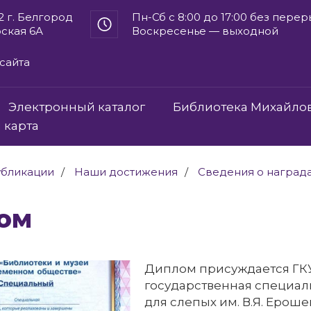
2 г. Белгород
Пн-Сб с 8:00 до 17:00 без пере
рская 6А
Воскресенье — выходной
сайта
Электронный каталог
Библиотека Михайло
 карта
бликации
Наши достижения
Сведения о наград
лом
Диплом присуждается ГК
государственная специал
для слепых им. В.Я. Ероше