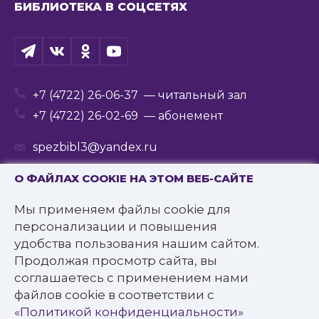
БИБЛИОТЕКА В СОЦСЕТЯХ
+7 (4722) 26-06-37
— читальный зал
+7 (4722) 26-02-69
— абонемент
spezbibl3@yandex.ru
О ФАЙЛАХ COOKIE НА ЭТОМ ВЕБ-САЙТЕ
Мы применяем файлы cookie для
© 2016—2022 Государственное бюджетное
персонализации и повышения
учреждение культуры
удобства пользования нашим сайтом.
«Белгородская государственная специальная
Продолжая просмотр сайта, вы
библиотека для слепых им. В.Я. Ерошенко».
соглашаетесь с применением нами
Все права защищены.
файлов cookie в соответствии с
Политика конфиденциальности
«Политикой конфиденциальности»