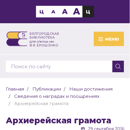
A
A
Ц
A
Ц
БЕЛГОРОДСКАЯ
БИБЛИОТЕКА
МЕНЮ
для слепых им.
В.Я. ЕРОШЕНКО
Главная
Публикации
Наши достижения
Сведения о наградах и поощрениях
Архиерейская грамота
Архиерейская грамота
29 сентября 2016