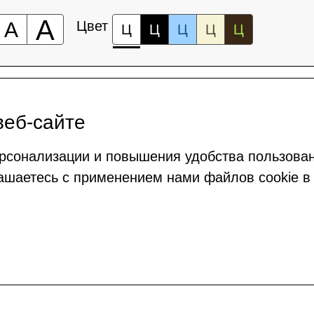
А
А
Цвет
Ц
Ц
Ц
Ц
Ц
веб-сайте
рсонализации и повышения удобства пользова
ашаетесь с применением нами файлов cookie в